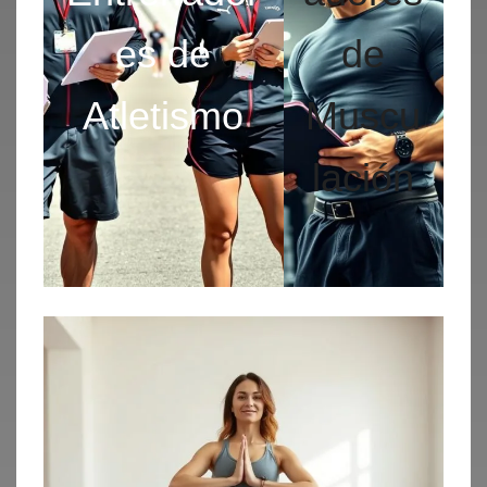
es de
de
Atletismo
Muscu
lación