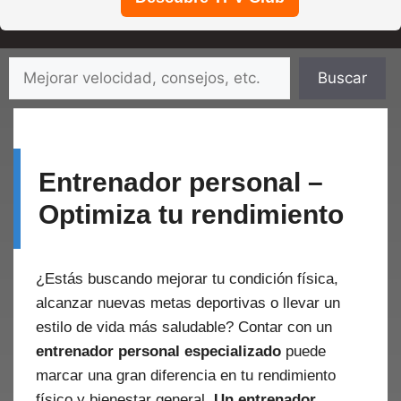
Saltar
Buscar
Buscar
al
contenido
Entrenador personal –
Optimiza tu rendimiento
¿Estás buscando mejorar tu condición física,
alcanzar nuevas metas deportivas o llevar un
estilo de vida más saludable? Contar con un
entrenador personal especializado
puede
marcar una gran diferencia en tu rendimiento
físico y bienestar general.
Un entrenador