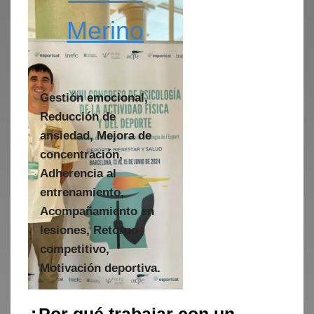
Merino
Gestión emocional,
Reducción de
ansiedad, Mejora de
concentración,
Adherencia al
entrenamiento,
Acompañamiento en
lesiones, Retorno
competitivo,
Motivación deportiva.