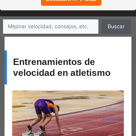
Saltar
Buscar
Buscar
al
contenido
Entrenamientos de
velocidad en atletismo