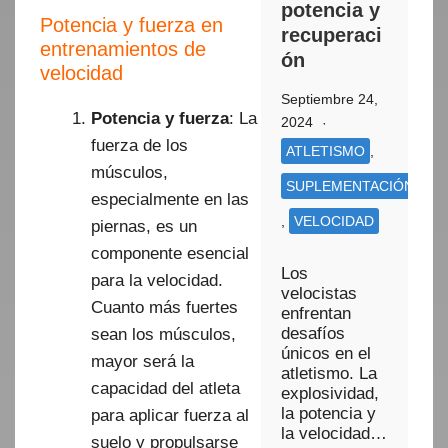
potencia y
Potencia y fuerza en
recuperaci
entrenamientos de
ón
velocidad
Septiembre 24,
Potencia y fuerza
: La
2024
fuerza de los
ATLETISMO
,
músculos,
SUPLEMENTACIÓN
especialmente en las
,
VELOCIDAD
piernas, es un
componente esencial
Los
para la velocidad.
velocistas
Cuanto más fuertes
enfrentan
desafíos
sean los músculos,
únicos en el
mayor será la
atletismo. La
capacidad del atleta
explosividad,
la potencia y
para aplicar fuerza al
la velocidad…
suelo y propulsarse