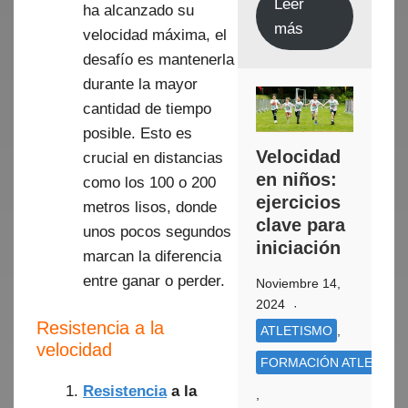
Leer
ha alcanzado su
más
velocidad máxima, el
desafío es mantenerla
durante la mayor
cantidad de tiempo
posible. Esto es
Velocidad
crucial en distancias
en niños:
como los 100 o 200
ejercicios
metros lisos, donde
clave para
unos pocos segundos
iniciación
marcan la diferencia
entre ganar o perder.
Noviembre 14,
2024
Resistencia a la
ATLETISMO
,
velocidad
FORMACIÓN ATLETISM
Resistencia
a la
,