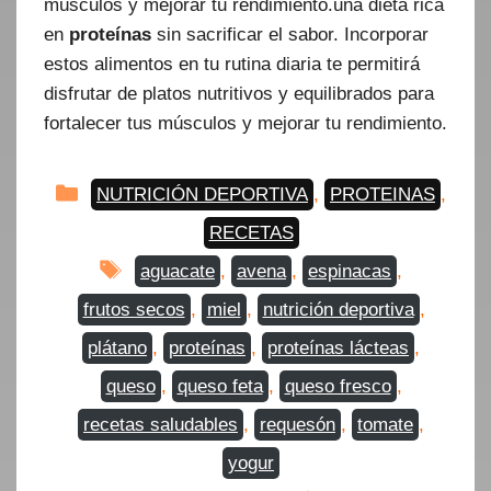
músculos y mejorar tu rendimiento.una dieta rica
en
proteínas
sin sacrificar el sabor. Incorporar
estos alimentos en tu rutina diaria te permitirá
disfrutar de platos nutritivos y equilibrados para
fortalecer tus músculos y mejorar tu rendimiento.
Categorías
NUTRICIÓN DEPORTIVA
,
PROTEINAS
,
RECETAS
Etiquetas
aguacate
,
avena
,
espinacas
,
frutos secos
,
miel
,
nutrición deportiva
,
plátano
,
proteínas
,
proteínas lácteas
,
queso
,
queso feta
,
queso fresco
,
recetas saludables
,
requesón
,
tomate
,
yogur