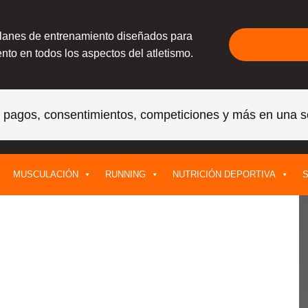
planes de entrenamiento diseñados para
nto en todos los aspectos del atletismo.
, pagos, consentimientos, competiciones y más en una s
MUSCULACIÓN
RUNNING
NUTRICIÓN DEPORTIVA
S