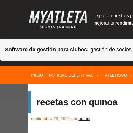
Explora nuestros 
mejorar tu rendimie
Software de gestión para clubes:
gestión de socios
Saltar
INICIO
NOTICIAS DEPORTIVAS
ATLETISMO
al
contenido
recetas con quinoa
septiembre 28, 2024
por
admin