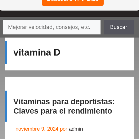
Saltar
Buscar
Buscar
al
contenido
vitamina D
Vitaminas para deportistas:
Claves para el rendimiento
noviembre 9, 2024
por
admin