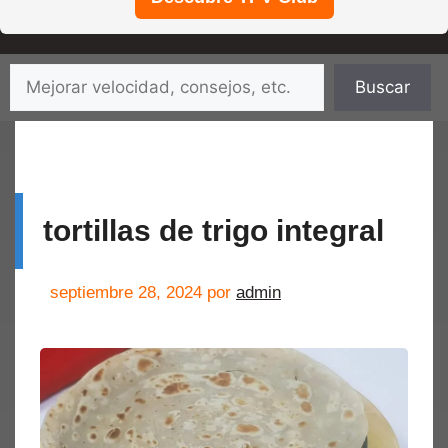
Saltar
Buscar
Buscar
al
contenido
tortillas de trigo integral
septiembre 28, 2024
por
admin