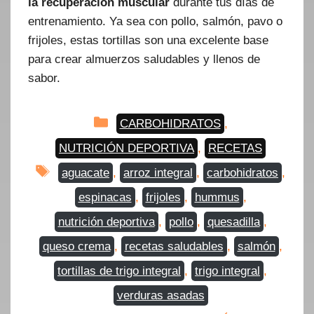
la recuperación muscular
durante tus días de
entrenamiento. Ya sea con pollo, salmón, pavo o
frijoles, estas tortillas son una excelente base
para crear almuerzos saludables y llenos de
sabor.
Categorías
CARBOHIDRATOS
,
NUTRICIÓN DEPORTIVA
,
RECETAS
Etiquetas
aguacate
,
arroz integral
,
carbohidratos
,
espinacas
,
frijoles
,
hummus
,
nutrición deportiva
,
pollo
,
quesadilla
,
queso crema
,
recetas saludables
,
salmón
,
tortillas de trigo integral
,
trigo integral
,
verduras asadas