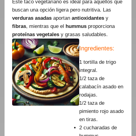
Este taco vegetariano es ideal para aquellos que
buscan una opción ligera pero nutritiva. Las
verduras asadas
aportan
antioxidantes
y
fibras
, mientras que el
hummus
proporciona
proteínas vegetales
y grasas saludables.
Ingredientes:
1 tortilla de trigo
integral.
1/2 taza de
calabacín asado en
rodajas.
1/2 taza de
pimiento rojo asado
en tiras.
2 cucharadas de
hummus.