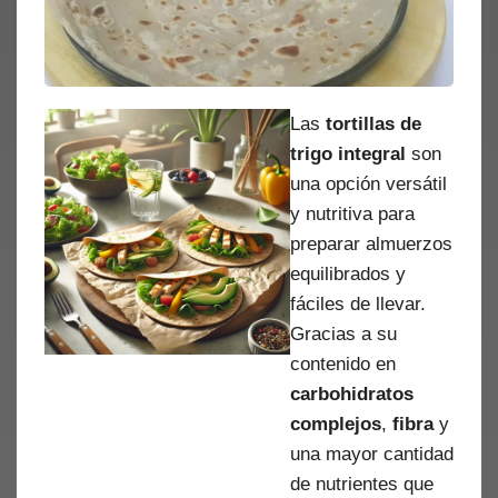
Las
tortillas de
trigo integral
son
una opción versátil
y nutritiva para
preparar almuerzos
equilibrados y
fáciles de llevar.
Gracias a su
contenido en
carbohidratos
complejos
,
fibra
y
una mayor cantidad
de nutrientes que