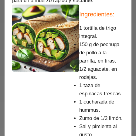
para un almuerzo rápido y saciante.
Ingredientes:
1 tortilla de trigo
integral.
150 g de pechuga
de pollo a la
parrilla, en tiras.
1/2 aguacate, en
rodajas.
1 taza de
espinacas frescas.
1 cucharada de
hummus.
Zumo de 1/2 limón.
Sal y pimienta al
gusto.