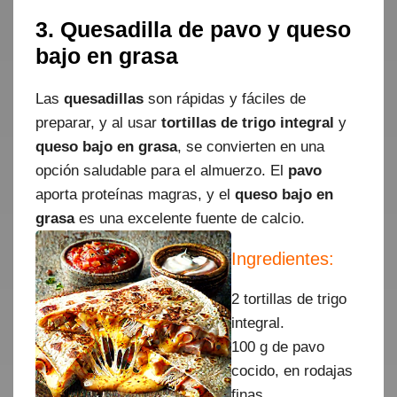
3. Quesadilla de pavo y queso
bajo en grasa
Las
quesadillas
son rápidas y fáciles de
preparar, y al usar
tortillas de trigo integral
y
queso bajo en grasa
, se convierten en una
opción saludable para el almuerzo. El
pavo
aporta proteínas magras, y el
queso bajo en
grasa
es una excelente fuente de calcio.
Ingredientes:
2 tortillas de trigo
integral.
100 g de pavo
cocido, en rodajas
finas.