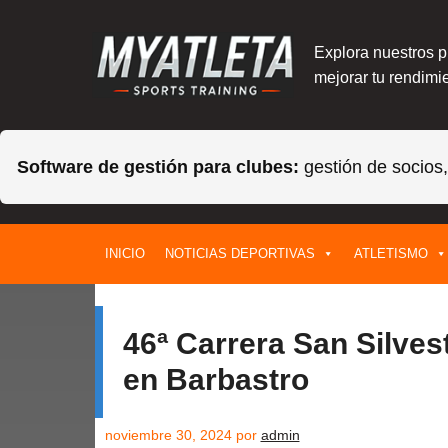
Explora nuestros 
mejorar tu rendimie
Software de gestión para clubes:
gestión de socios
Saltar
INICIO
NOTICIAS DEPORTIVAS
ATLETISMO
al
contenido
46ª Carrera San Silve
en Barbastro
noviembre 30, 2024
por
admin