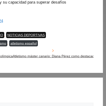
 y su capacidad para superar desafíos
24
MO
,
NOTICIAS DEPORTIVAS
etas
tismo
,
atletismo español
 olímpica
Atletismo máster canario: Diana Pérez como destacada