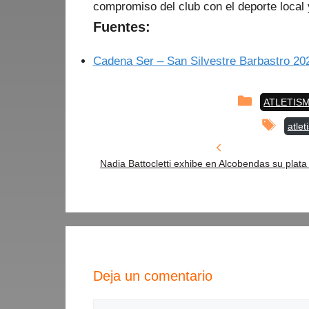
compromiso del club con el deporte local
Fuentes:
Cadena Ser – San Silve
stre Barbastro 20
Categorías
ATLETIS
Etiqu
atle
Nadia Battocletti exhibe en Alcobendas su plata
Deja un comentario
Comentario