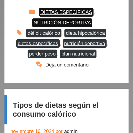
Categorías
DIETAS ESPECÍFICAS
,
NUTRICIÓN DEPORTIVA
Etiquetas
déficit calórico
,
dieta hipocalórica
,
dietas específicas
,
nutrición deportiva
,
perder peso
,
plan nutricional
Deja un comentario
Tipos de dietas según el
consumo calórico
noviembre 10, 2024
por
admin