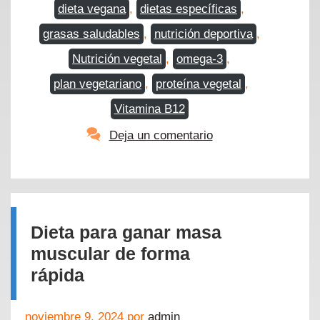
dieta vegana
,
dietas específicas
,
grasas saludables
,
nutrición deportiva
,
Nutrición vegetal
,
omega-3
,
plan vegetariano
,
proteína vegetal
,
Vitamina B12
Deja un comentario
Dieta para ganar masa
muscular de forma
rápida
noviembre 9, 2024
por
admin