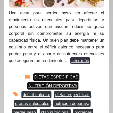
Una dieta para perder peso sin afectar el
rendimiento es esenciales para deportistas y
personas activas que buscan reducir su grasa
corporal sin comprometer su energía ni su
capacidad física. Un buen plan debe mantener un
equilibrio entre el déficit calórico necesario para
perder peso y el aporte de nutrientes esenciales
que aseguren un rendimiento …
Leer más
Categorías
DIETAS ESPECÍFICAS
,
NUTRICIÓN DEPORTIVA
Etiquetas
déficit calórico
,
dietas específicas
,
grasas saludables
,
nutrición deportiva
,
perder peso
,
plan nutricional
,
proteínas