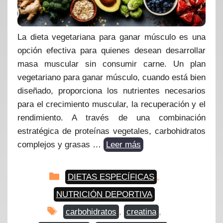
La dieta vegetariana para ganar músculo es una
opción efectiva para quienes desean desarrollar
masa muscular sin consumir carne. Un plan
vegetariano para ganar músculo, cuando está bien
diseñado, proporciona los nutrientes necesarios
para el crecimiento muscular, la recuperación y el
rendimiento. A través de una combinación
estratégica de proteínas vegetales, carbohidratos
complejos y grasas …
Leer más
Categorías
DIETAS ESPECÍFICAS
,
NUTRICIÓN DEPORTIVA
Etiquetas
carbohidratos
,
creatina
,