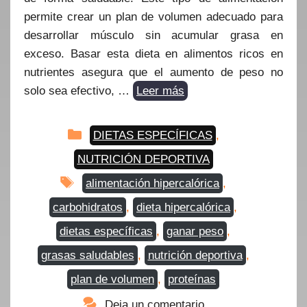
permite crear un plan de volumen adecuado para
desarrollar músculo sin acumular grasa en
exceso. Basar esta dieta en alimentos ricos en
nutrientes asegura que el aumento de peso no
solo sea efectivo, …
Leer más
Categorías
DIETAS ESPECÍFICAS
,
NUTRICIÓN DEPORTIVA
Etiquetas
alimentación hipercalórica
,
carbohidratos
,
dieta hipercalórica
,
dietas específicas
,
ganar peso
,
grasas saludables
,
nutrición deportiva
,
plan de volumen
,
proteínas
Deja un comentario