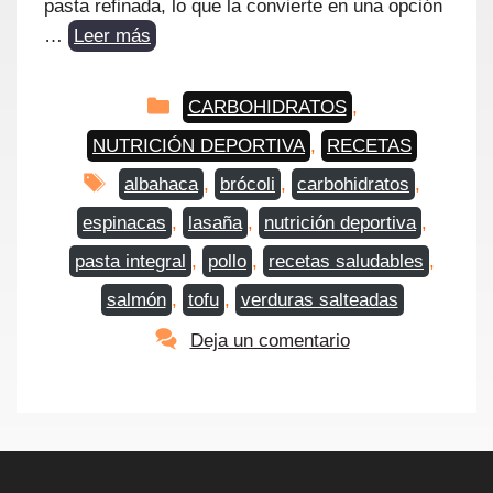
pasta refinada, lo que la convierte en una opción
…
Leer más
Categorías
CARBOHIDRATOS
,
NUTRICIÓN DEPORTIVA
,
RECETAS
Etiquetas
albahaca
,
brócoli
,
carbohidratos
,
espinacas
,
lasaña
,
nutrición deportiva
,
pasta integral
,
pollo
,
recetas saludables
,
salmón
,
tofu
,
verduras salteadas
Deja un comentario