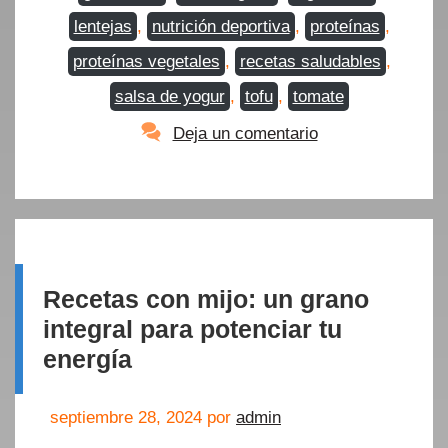
lentejas
,
nutrición deportiva
,
proteínas
,
proteínas vegetales
,
recetas saludables
,
salsa de yogur
,
tofu
,
tomate
Deja un comentario
Recetas con mijo: un grano
integral para potenciar tu
energía
septiembre 28, 2024
por
admin