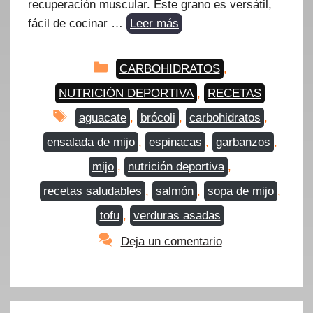
recuperación muscular. Este grano es versátil,
fácil de cocinar …
Leer más
Categorías
CARBOHIDRATOS
,
NUTRICIÓN DEPORTIVA
,
RECETAS
Etiquetas
aguacate
,
brócoli
,
carbohidratos
,
ensalada de mijo
,
espinacas
,
garbanzos
,
mijo
,
nutrición deportiva
,
recetas saludables
,
salmón
,
sopa de mijo
,
tofu
,
verduras asadas
Deja un comentario