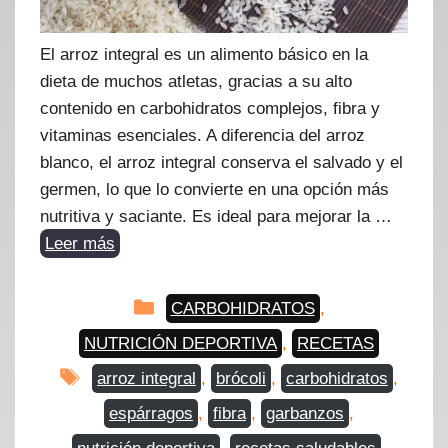
El arroz integral es un alimento básico en la
dieta de muchos atletas, gracias a su alto
contenido en carbohidratos complejos, fibra y
vitaminas esenciales. A diferencia del arroz
blanco, el arroz integral conserva el salvado y el
germen, lo que lo convierte en una opción más
nutritiva y saciante. Es ideal para mejorar la …
Leer más
Categorías
CARBOHIDRATOS
,
NUTRICIÓN DEPORTIVA
,
RECETAS
Etiquetas
arroz integral
,
brócoli
,
carbohidratos
,
espárragos
,
fibra
,
garbanzos
,