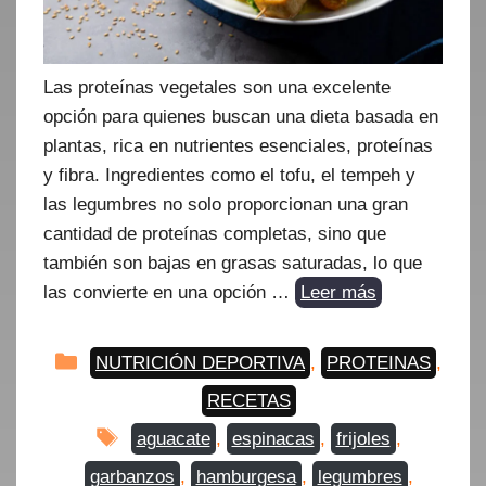
Las proteínas vegetales son una excelente
opción para quienes buscan una dieta basada en
plantas, rica en nutrientes esenciales, proteínas
y fibra. Ingredientes como el tofu, el tempeh y
las legumbres no solo proporcionan una gran
cantidad de proteínas completas, sino que
también son bajas en grasas saturadas, lo que
las convierte en una opción …
Leer más
Categorías
NUTRICIÓN DEPORTIVA
,
PROTEINAS
,
RECETAS
Etiquetas
aguacate
,
espinacas
,
frijoles
,
garbanzos
,
hamburgesa
,
legumbres
,