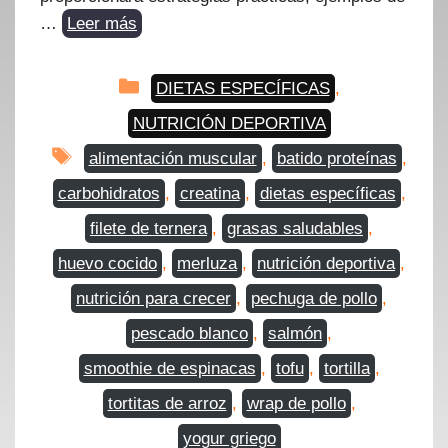
…
Leer más
Categorías
DIETAS ESPECÍFICAS
,
NUTRICIÓN DEPORTIVA
Etiquetas
alimentación muscular
,
batido proteínas
,
carbohidratos
,
creatina
,
dietas específicas
,
filete de ternera
,
grasas saludables
,
huevo cocido
,
merluza
,
nutrición deportiva
,
nutrición para crecer
,
pechuga de pollo
,
pescado blanco
,
salmón
,
smoothie de espinacas
,
tofu
,
tortilla
,
tortitas de arroz
,
wrap de pollo
,
yogur griego