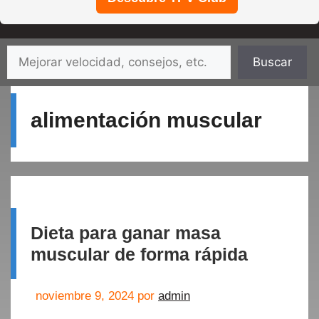
Saltar
Buscar
Buscar
al
contenido
alimentación muscular
Dieta para ganar masa
muscular de forma rápida
noviembre 9, 2024
por
admin