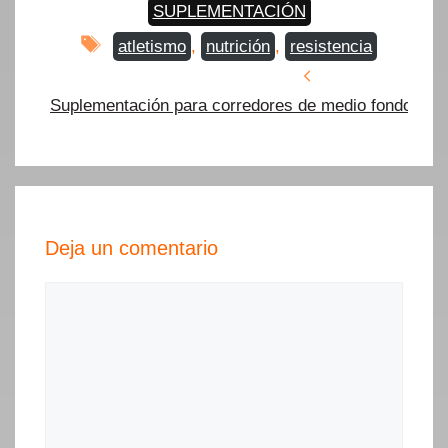
SUPLEMENTACIÓN
Etiquetas
atletismo
,
nutrición
,
resistencia
Suplementación para corredores de medio fondo: Fue
Deja un comentario
Comentario