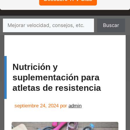
Saltar
Buscar
Buscar
al
contenido
Nutrición y
suplementación para
atletas de resistencia
septiembre 24, 2024
por
admin