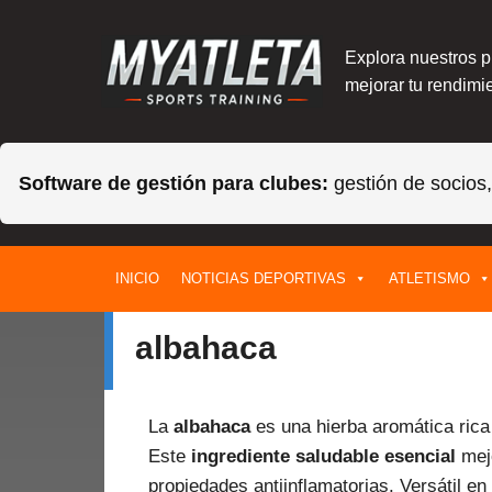
Explora nuestros 
mejorar tu rendimie
Software de gestión para clubes:
gestión de socios
Saltar
INICIO
NOTICIAS DEPORTIVAS
ATLETISMO
al
contenido
albahaca
La
albahaca
es una hierba aromática rica 
Este
ingrediente saludable esencial
mejo
propiedades antiinflamatorias. Versátil en