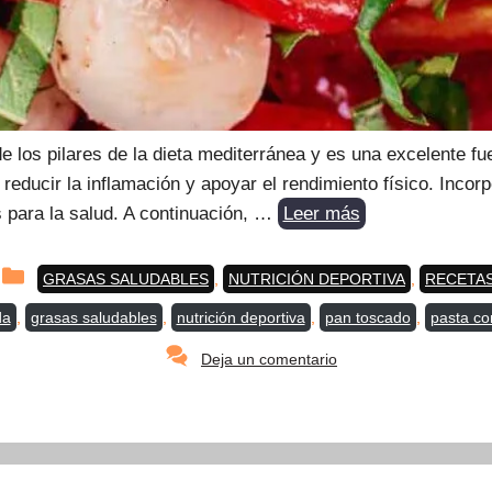
e los pilares de la dieta mediterránea y es una excelente 
reducir la inflamación y apoyar el rendimiento físico. Incorp
 para la salud. A continuación, …
Leer más
Categorías
GRASAS SALUDABLES
,
NUTRICIÓN DEPORTIVA
,
RECETA
da
,
grasas saludables
,
nutrición deportiva
,
pan toscado
,
pasta co
Deja un comentario