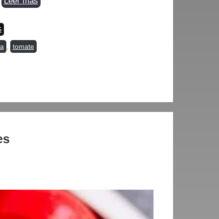
…
Leer más
S
ta
,
tomate
es