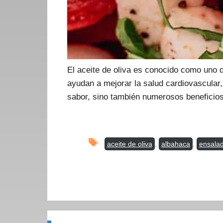
El aceite de oliva es conocido como uno d
ayudan a mejorar la salud cardiovascular, 
sabor, sino también numerosos beneficios
Etiquetas
aceite de oliva
,
albahaca
,
ensala