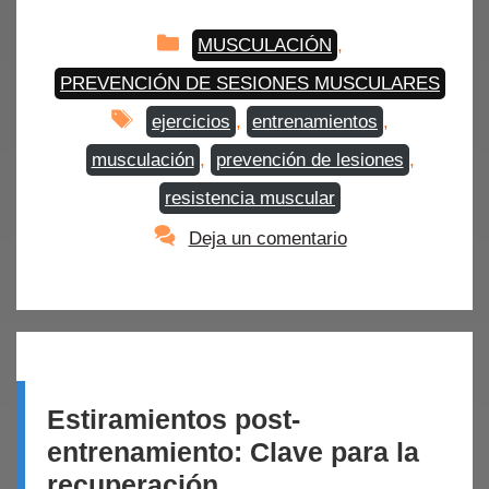
Categorías
MUSCULACIÓN
,
PREVENCIÓN DE SESIONES MUSCULARES
Etiquetas
ejercicios
,
entrenamientos
,
musculación
,
prevención de lesiones
,
resistencia muscular
Deja un comentario
Estiramientos post-
entrenamiento: Clave para la
recuperación