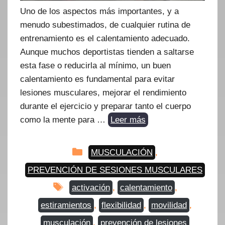
Uno de los aspectos más importantes, y a
menudo subestimados, de cualquier rutina de
entrenamiento es el calentamiento adecuado.
Aunque muchos deportistas tienden a saltarse
esta fase o reducirla al mínimo, un buen
calentamiento es fundamental para evitar
lesiones musculares, mejorar el rendimiento
durante el ejercicio y preparar tanto el cuerpo
como la mente para …
Leer más
Categorías
MUSCULACIÓN
,
PREVENCIÓN DE SESIONES MUSCULARES
Etiquetas
activación
,
calentamiento
,
estiramientos
,
flexibilidad
,
movilidad
,
musculación
,
prevención de lesiones