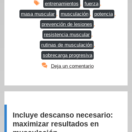
Etiquetas
entrenamientos
,
fuerza
,
masa muscular
,
musculación
,
potencia
,
prevención de lesiones
,
resistencia muscular
,
rutinas de musculación
,
sobrecarga progresiva
Deja un comentario
Incluye descanso necesario:
maximizar resultados en