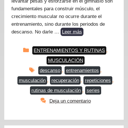
levantar pesas y esforzarse en el gimnasio son
fundamentales para construir músculo, el
crecimiento muscular no ocurre durante el
entrenamiento, sino durante los periodos de
descanso. No darle …
Leer más
Categorías
ENTRENAMIENTOS Y RUTINAS
,
MUSCULACIÓN
Etiquetas
descanso
,
entrenamientos
,
musculación
,
recuperación
,
repeticiones
,
rutinas de musculación
,
series
Deja un comentario