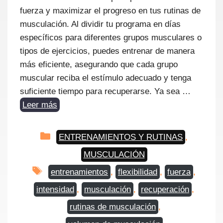
fuerza y maximizar el progreso en tus rutinas de
musculación. Al dividir tu programa en días
específicos para diferentes grupos musculares o
tipos de ejercicios, puedes entrenar de manera
más eficiente, asegurando que cada grupo
muscular reciba el estímulo adecuado y tenga
suficiente tiempo para recuperarse. Ya sea …
Leer más
Categorías
ENTRENAMIENTOS Y RUTINAS
,
MUSCULACIÓN
Etiquetas
entrenamientos
,
flexibilidad
,
fuerza
,
intensidad
,
musculación
,
recuperación
,
rutinas de musculación
,