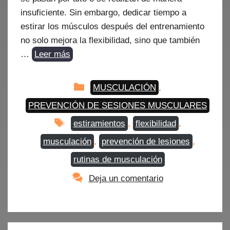
insuficiente. Sin embargo, dedicar tiempo a
estirar los músculos después del entrenamiento
no solo mejora la flexibilidad, sino que también
…
Leer más
Categorías
MUSCULACIÓN
,
PREVENCIÓN DE SESIONES MUSCULARES
Etiquetas
estiramientos
,
flexibilidad
,
musculación
,
prevención de lesiones
,
rutinas de musculación
Deja un comentario