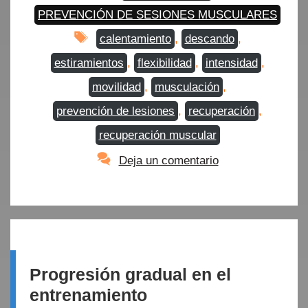
PREVENCIÓN DE SESIONES MUSCULARES
Etiquetas
calentamiento
,
descando
,
estiramientos
,
flexibilidad
,
intensidad
,
movilidad
,
musculación
,
prevención de lesiones
,
recuperación
,
recuperación muscular
Deja un comentario
Progresión gradual en el
entrenamiento