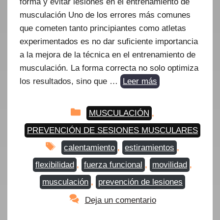
forma y evitar lesiones en el entrenamiento de
musculación Uno de los errores más comunes
que cometen tanto principiantes como atletas
experimentados es no dar suficiente importancia
a la mejora de la técnica en el entrenamiento de
musculación. La forma correcta no solo optimiza
los resultados, sino que …
Leer más
Categorías
MUSCULACIÓN
,
PREVENCIÓN DE SESIONES MUSCULARES
Etiquetas
calentamiento
,
estiramientos
,
flexibilidad
,
fuerza funcional
,
movilidad
,
musculación
,
prevención de lesiones
Deja un comentario