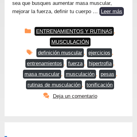
sea que busques aumentar masa muscular,
mejorar la fuerza, definir tu cuerpo …
Leer más
Categorías
ENTRENAMIENTOS Y RUTINAS
,
MUSCULACIÓN
Etiquetas
definición muscular
,
ejercicios
,
entrenamientos
,
fuerza
,
hipertrofia
,
masa muscular
,
musculación
,
pesas
,
rutinas de musculación
,
tonificación
Deja un comentario