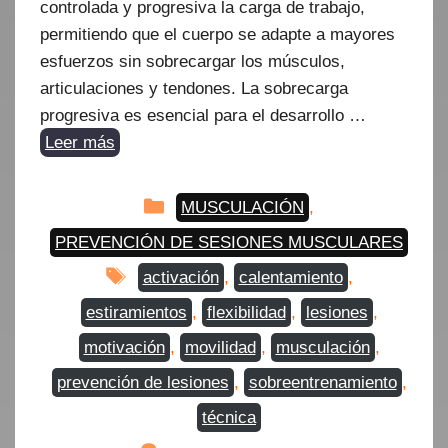
controlada y progresiva la carga de trabajo,
permitiendo que el cuerpo se adapte a mayores
esfuerzos sin sobrecargar los músculos,
articulaciones y tendones. La sobrecarga
progresiva es esencial para el desarrollo …
Leer más
Categorías
MUSCULACIÓN
,
PREVENCIÓN DE SESIONES MUSCULARES
Etiquetas
activación
,
calentamiento
,
estiramientos
,
flexibilidad
,
lesiones
,
motivación
,
movilidad
,
musculación
,
prevención de lesiones
,
sobreentrenamiento
,
técnica