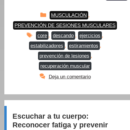
Categorías
MUSCULACIÓN
,
PREVENCIÓN DE SESIONES MUSCULARES
Etiquetas
core
,
descando
,
ejercicios
,
estabilizadores
,
estiramientos
,
prevención de lesiones
,
recuperación muscular
Deja un comentario
Escuchar a tu cuerpo:
Reconocer fatiga y prevenir