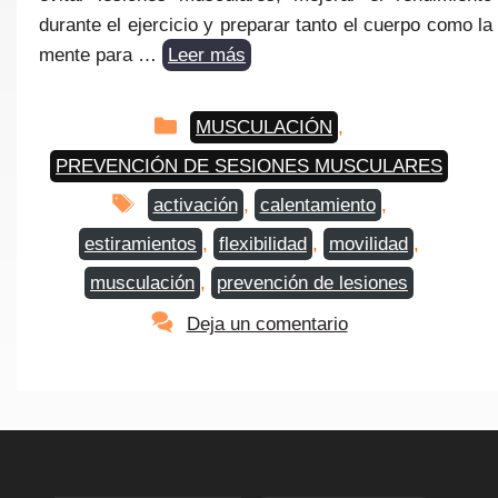
durante el ejercicio y preparar tanto el cuerpo como la
mente para …
Leer más
Categorías
MUSCULACIÓN
,
PREVENCIÓN DE SESIONES MUSCULARES
Etiquetas
activación
,
calentamiento
,
estiramientos
,
flexibilidad
,
movilidad
,
musculación
,
prevención de lesiones
Deja un comentario