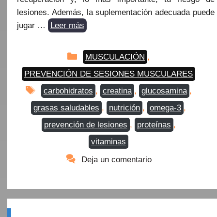
lesiones. Además, la suplementación adecuada puede
jugar …
Leer más
Categorías
MUSCULACIÓN
,
PREVENCIÓN DE SESIONES MUSCULARES
Etiquetas
carbohidratos
,
creatina
,
glucosamina
,
grasas saludables
,
nutrición
,
omega-3
,
prevención de lesiones
,
proteínas
,
vitaminas
Deja un comentario