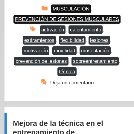
Categorías
MUSCULACIÓN
,
PREVENCIÓN DE SESIONES MUSCULARES
Etiquetas
activación
,
calentamiento
,
estiramientos
,
flexibilidad
,
lesiones
,
motivación
,
movilidad
,
musculación
,
prevención de lesiones
,
sobreentrenamiento
,
técnica
Deja un comentario
Mejora de la técnica en el
entrenamiento de