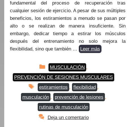
fundamental del proceso de recuperación tras
cualquier sesión de ejercicio. A pesar de sus múltiples
beneficios, los estiramientos a menudo se pasan por
alto o se realizan de manera insuficiente. Sin
embargo, dedicar tiempo a estirar los músculos
después del entrenamiento no solo mejora la
flexibilidad, sino que también …
Leer más
Categorías
MUSCULACIÓN
,
PREVENCIÓN DE SESIONES MUSCULARES
Etiquetas
estiramientos
,
flexibilidad
,
musculación
,
prevención de lesiones
,
rutinas de musculación
Deja un comentario