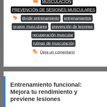
Categorías
MUSCULACIÓN
,
PREVENCIÓN DE SESIONES MUSCULARES
Etiquetas
dividir entrenamiento
,
entrenamientos
,
grupos musculares
,
prevención de lesiones
,
recuperación muscular
,
rutinas de musculación
Deja un comentario
Entrenamiento funcional:
Mejora tu rendimiento y
previene lesiones