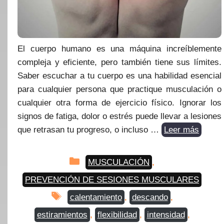
El cuerpo humano es una máquina increíblemente
compleja y eficiente, pero también tiene sus límites.
Saber escuchar a tu cuerpo es una habilidad esencial
para cualquier persona que practique musculación o
cualquier otra forma de ejercicio físico. Ignorar los
signos de fatiga, dolor o estrés puede llevar a lesiones
que retrasan tu progreso, o incluso …
Leer más
Categorías
MUSCULACIÓN
,
PREVENCIÓN DE SESIONES MUSCULARES
Etiquetas
calentamiento
,
descando
,
estiramientos
,
flexibilidad
,
intensidad
,