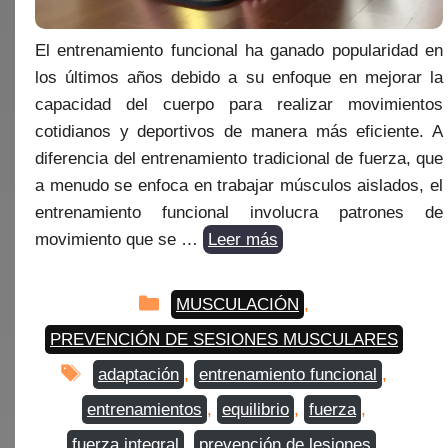
El entrenamiento funcional ha ganado popularidad en
los últimos años debido a su enfoque en mejorar la
capacidad del cuerpo para realizar movimientos
cotidianos y deportivos de manera más eficiente. A
diferencia del entrenamiento tradicional de fuerza, que
a menudo se enfoca en trabajar músculos aislados, el
entrenamiento funcional involucra patrones de
movimiento que se …
Leer más
Categorías
MUSCULACIÓN
,
PREVENCIÓN DE SESIONES MUSCULARES
Etiquetas
adaptación
,
entrenamiento funcional
,
entrenamientos
,
equilibrio
,
fuerza
,
fuerza integral
,
prevención de lesiones
,