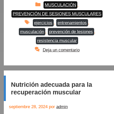
Categorías
MUSCULACIÓN
,
PREVENCIÓN DE SESIONES MUSCULARES
Etiquetas
ejercicios
,
entrenamientos
,
musculación
,
prevención de lesiones
,
resistencia muscular
Deja un comentario
Nutrición adecuada para la
recuperación muscular
septiembre 28, 2024
por
admin