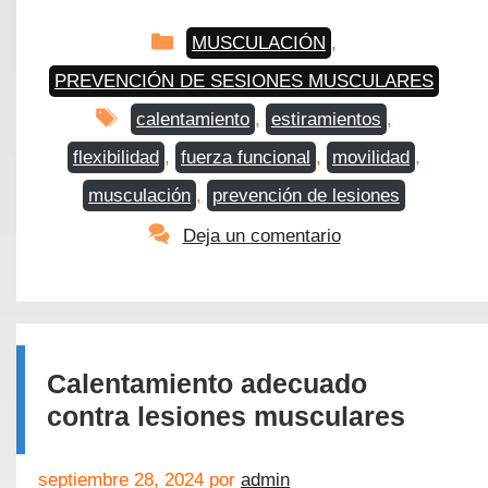
Categorías
MUSCULACIÓN
,
PREVENCIÓN DE SESIONES MUSCULARES
Etiquetas
calentamiento
,
estiramientos
,
flexibilidad
,
fuerza funcional
,
movilidad
,
musculación
,
prevención de lesiones
Deja un comentario
Calentamiento adecuado
contra lesiones musculares
septiembre 28, 2024
por
admin