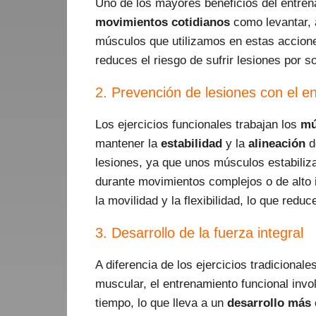
Uno de los mayores beneficios del entren
movimientos cotidianos
como levantar, a
músculos que utilizamos en estas acciones
reduces el riesgo de sufrir lesiones por 
2. Prevención de lesiones con el e
Los ejercicios funcionales trabajan los
mú
mantener la
estabilidad
y la
alineación
de
lesiones, ya que unos músculos estabiliza
durante movimientos complejos o de alto 
la movilidad y la flexibilidad, lo que redu
3. Desarrollo de la fuerza integral
A diferencia de los ejercicios tradicionale
muscular, el entrenamiento funcional invo
tiempo, lo que lleva a un
desarrollo más 