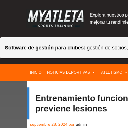
Explora nuestros 
mejorar tu rendimie
Software de gestión para clubes:
gestión de socios
Saltar
INICIO
NOTICIAS DEPORTIVAS
ATLETISMO
al
contenido
Entrenamiento funciona
previene lesiones
septiembre 28, 2024
por
admin