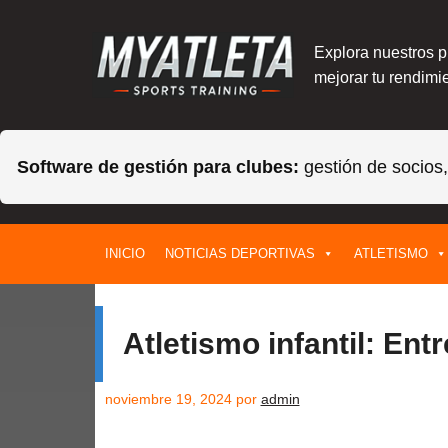
Explora nuestros 
mejorar tu rendimie
Software de gestión para clubes:
gestión de socios
Saltar
INICIO
NOTICIAS DEPORTIVAS
ATLETISMO
al
contenido
Atletismo infantil: En
noviembre 19, 2024
por
admin